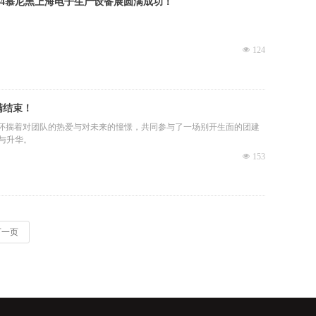
24慕尼黑上海电子生产设备展圆满成功！
넶
124
满结束！
员怀揣着对团队的热爱与对未来的憧憬，共同参与了一场别开生面的团建
与升华。
넶
153
下一页