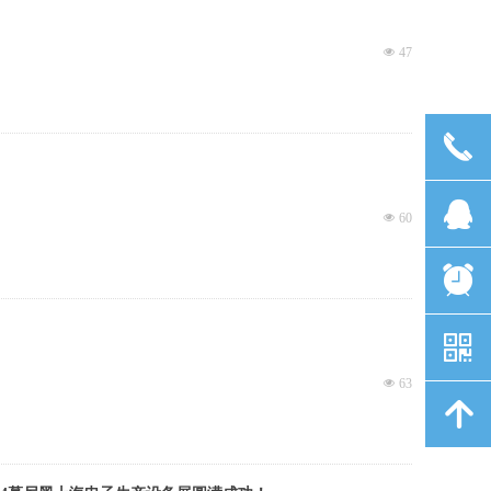
넶
47
끅
뀩
넶
60
뀥
낃
넶
63
녕